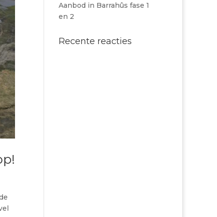
Aanbod in Barrahûs fase 1
en 2
Recente reacties
op!
 de
vel