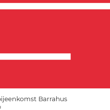
bijeenkomst Barrahus
d