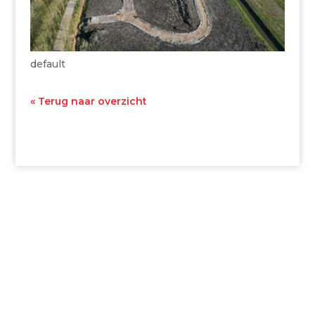
default
« Terug naar overzicht
Archieven
Categorieën
juli 2026
Uncategorized
november 2025
september 2025
Meta
juli 2025
Inloggen
april 2025
Berichten feed